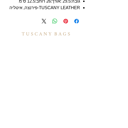
גובה:29.5 :אורך:26 רוחב:12.5 ס"מ
TUSCANY LEATHER-פירנצה, איטליה
T U S C A N Y B A G S
אודות
הסיפור שלנו
בואו לעבוד איתנו
לקוחות מספרים
יצירת קשר
TUSCANY MAGAZINE
קצת על עור
הקולקציות שלנו
מידע
תיקי עור לנשים
משלוחים ואספקה
תיקי עור לגברים
​שאלות ותשובות
תיקי גב מעור
תקנון האתר