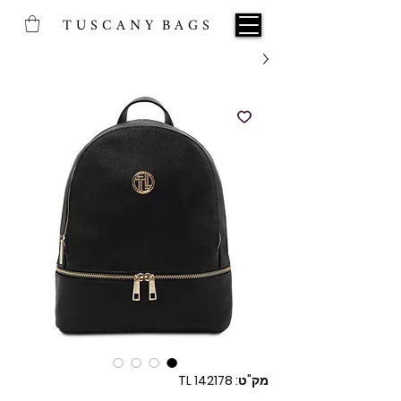
T U S C A N Y B A G S
מק"ט: TL 142178