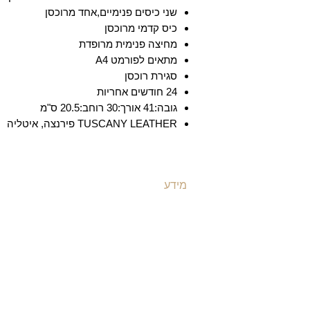
שני כיסים פנימיים,אחד מרוכסן
כיס קדמי מרוכסן
מחיצה פנימית מרופדת
מתאים לפורמט A4
סגירת רוכסן
24 חודשים אחריות
גובה:41 אורך:30 רוחב:20.5 ס"מ
TUSCANY LEATHER פירנצה, איטליה
מידע
ת
משלוחים ואספקה
ת
​שאלות ותשובות
ת
תקנון האתר
ת
מדיניות קוקיז
ו
מדיניות פרטיות