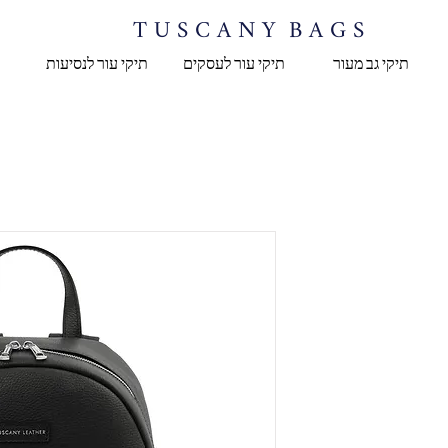
T U S C A N Y B A G S
תיקי גב מעור
תיקי עור לעסקים
תיקי עור לנסיעות