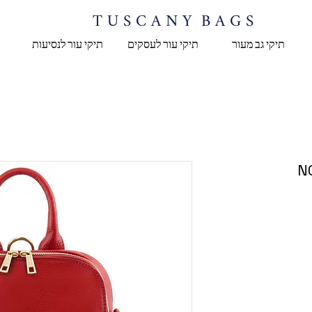
T U S C A N Y B A G S
תיקי גב מעור
תיקי עור לעסקים
תיקי עור לנסיעות