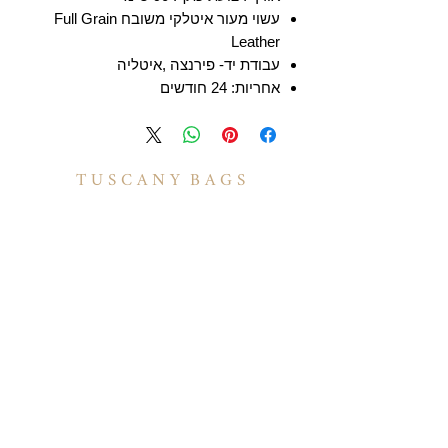
עשוי מעור איטלקי משובח Full Grain
Leather
עבודת יד- פירנצה ,איטליה
אחריות: 24 חודשים
T U S C A N Y B A G S
אודות
הסיפור שלנו
בואו לעבוד איתנו
לקוחות מספרים
יצירת קשר
TUSCANY MAGAZINE
קצת על עור
הקולקציות שלנו
מידע