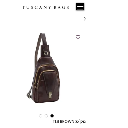
T U S C A N Y B A G S
מק"ט: TLB BROWN