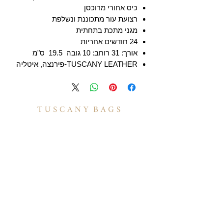
כיס אחורי מרוכסן
רצועת עור מתכוננת ונשלפת
מגני מתכת בתחתית
24 חודשים אחריות
אורך: 31 רוחב: 10 גובה 19.5 ס"מ
TUSCANY LEATHER-פירנצה, איטליה
T U S C A N Y B A G S
אודות
הסיפור שלנו
בואו לעבוד איתנו
לקוחות מספרים
יצירת קשר
TUSCANY MAGAZINE
קצת על עור