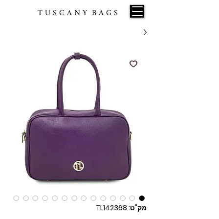
T U S C A N Y B A G S
מק"ט: TL142368