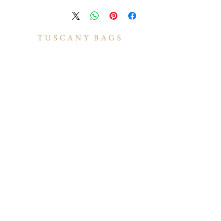
T U S C A N Y B A G S
אודות
הסיפור שלנו
בואו לעבוד איתנו
לקוחות מספרים
יצירת קשר
TUSCANY MAGAZINE
קצת על עור
הקולקציות שלנו
מידע
תיקי עור לנשים
משלוחים ואספקה
תיקי עור לגברים
​שאלות ותשובות
תיקי גב מעור
תקנון האתר
תיקי עסקים ומסמכים
מדיניות קוקיז
תיקי עור למחשב
מדיניות פרטיות