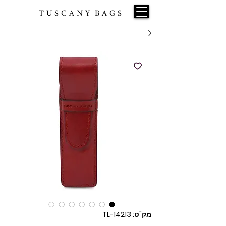
T U S C A N Y B A G S
מק"ט: TL-14213