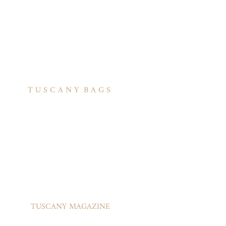
T U S C A N Y B A G S
אודות
הסיפור שלנו
בואו לעבוד איתנו
לקוחות מספרים
יצירת קשר
TUSCANY MAGAZINE
קצת על עור