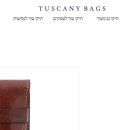
T U S C A N Y B A G S
תיקי גב מעור
תיקי עור לעסקים
תיקי עור לנסיעות