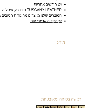
24 חודשים אחריות
TUSCANY LEATHER-פירנצה, איטליה
המוצרים שלנו מיוצרים מהעורות הטובים ב
לקולקציה אביזרי עור
מידע
ת
משלוחים ואספקה
ת
​שאלות ותשובות
ת
תקנון האתר
ת
מדיניות קוקיז
ת
מדיניות פרטיות
ת
הצהרת נגישות
רכישה בטוחה ומאובטחת