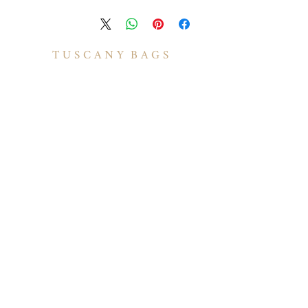
T U S C A N Y B A G S
אודות
הסיפור שלנו
בואו לעבוד איתנו
לקוחות מספרים
יצירת קשר
TUSCANY MAGAZINE
קצת על עור
הקולקציות שלנו
מידע
תיקי עור לנשים
משלוחים ואספקה
תיקי עור לגברים
​שאלות ותשובות
תיקי גב מעור
תקנון האתר
תיקי עסקים ומסמכים
מדיניות קוקיז
תיקי עור למחשב
מדיניות פרטיות