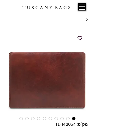
T U S C A N Y B A G S
מק"ט: TL-142054