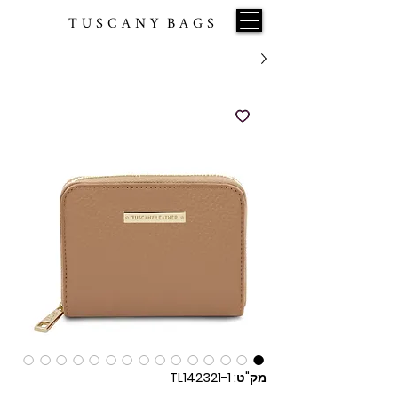
T U S C A N Y B A G S
מק"ט: TL142321-1