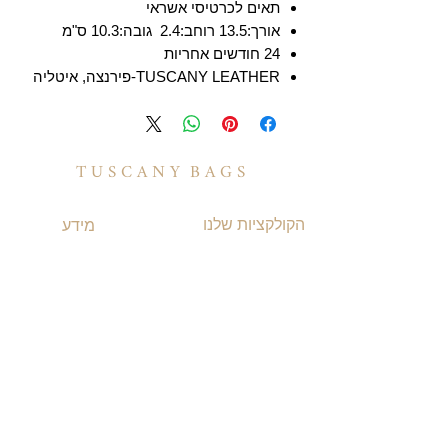
תאים לכרטיסי אשראי
אורך:13.5 רוחב:2.4 גובה:10.3 ס"מ
24 חודשים אחריות
TUSCANY LEATHER-פירנצה, איטליה
T U S C A N Y B A G S
הקולקציות שלנו
מידע
תיקי עור לנשים
משלוחים ואספקה
תיקי עור לגברים
​שאלות ותשובות
תיקי גב מעור
תקנון האתר
תיקי עסקים ומסמכים
מדיניות קוקיז
תיקי עור למחשב
מדיניות פרטיות
תיקי נסיעות מעור
הצהרת נגישות
TUSCANY MAGAZINE
קצת על עור