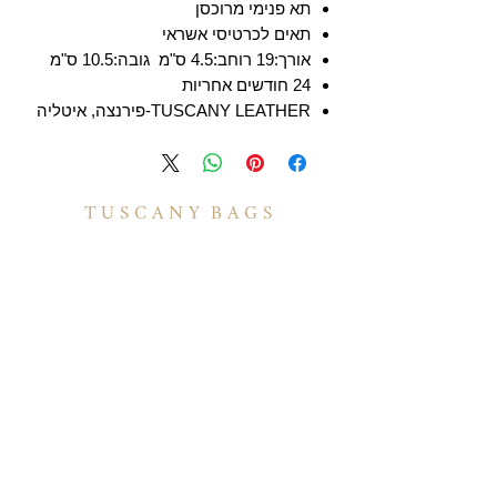
תא פנימי מרוכסן
תאים לכרטיסי אשראי
אורך:19 רוחב:4.5 ס"מ גובה:10.5 ס"מ
24 חודשים אחריות
TUSCANY LEATHER-פירנצה, איטליה
T U S C A N Y B A G S
אודות
הסיפור שלנו
בואו לעבוד איתנו
לקוחות מספרים
יצירת קשר
TUSCANY MAGAZINE
קצת על עור
הקולקציות שלנו
מידע