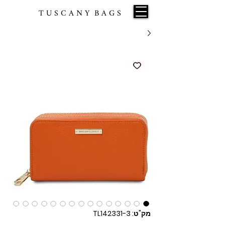
T U S C A N Y B A G S
מק"ט: TL142331-3