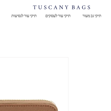
T U S C A N Y B A G S
תיקי גב מעור
תיקי עור לעסקים
תיקי עור לנסיעות