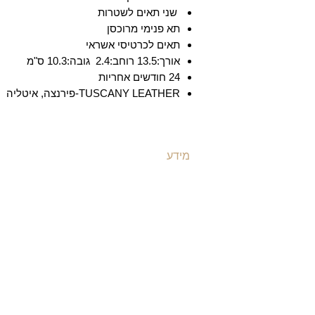
שני תאים לשטרות
תא פנימי מרוכסן
תאים לכרטיסי אשראי
אורך:13.5 רוחב:2.4 גובה:10.3 ס"מ
24 חודשים אחריות
TUSCANY LEATHER-פירנצה, איטליה
מידע
ת
משלוחים ואספקה
ת
​שאלות ותשובות
ת
תקנון האתר
ת
מדיניות קוקיז
ת
מדיניות פרטיות
ת
הצהרת נגישות