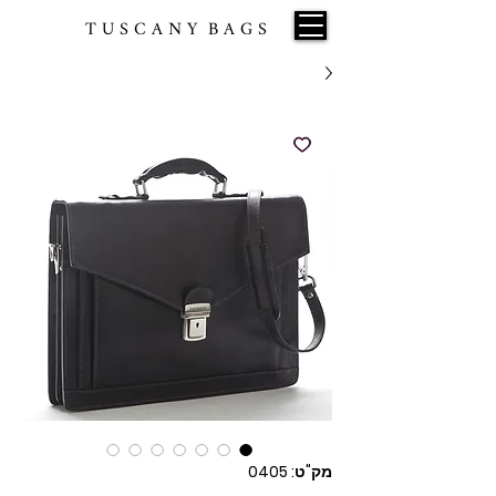
T U S C A N Y B A G S
מק"ט: 0405