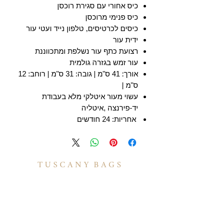
כיס אחורי עם סגירת רוכסן
כיס פנימי מרוכסן
כיסים לכרטיסים, טלפון נייד ועטי עור
ידית עור
רצועת כתף עור נשלפת ומתכווננת
עור זמש בגזרה גולמית
אורך: 41 ס"מ | גובה: 31 ס"מ | רוחב: 12
ס"מ |
עשוי מעור איטלקי מלא בעבודת
יד-פירנצה ,איטליה
אחריות: 24 חודשים
T U S C A N Y B A G S
אודות
הסיפור שלנו
בואו לעבוד איתנו
לקוחות מספרים