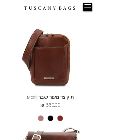
T U S C A N Y B A G S
תיק צד מעור לגבר Mark
מחיר