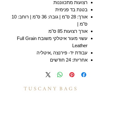
רצועות מתכווננות
בטנת בד פנימית
אורך: 28 ס"מ | גובה: 36 ס"מ | רוחב: 10
ס"מ |
אורך רצועות 85 ס"מ
עשוי מעור איטלקי משובח Full Grain
Leather
עבודת יד- פירנצה ,איטליה
אחריות: 24 חודשים
T U S C A N Y B A G S
אודות
הסיפור שלנו
בואו לעבוד איתנו
לקוחות מספרים
יצירת קשר