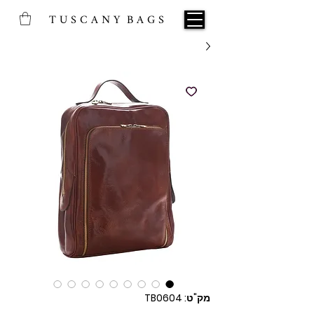
T U S C A N Y B A G S
מק"ט: TB0604