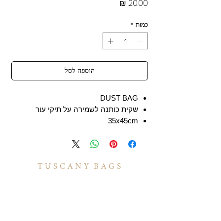
מחיר
כמות
*
הוספה לסל
DUST BAG
שקית כותנה לשמירה על תיקי עור
35x45cm
T U S C A N Y B A G S
אודות
הסיפור שלנו
בואו לעבוד איתנו
לקוחות מספרים