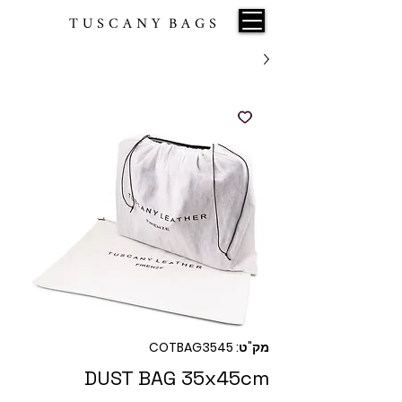
T U S C A N Y B A G S
מק"ט: COTBAG3545
DUST BAG 35x45cm