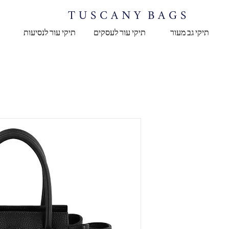
T U S C A N Y B A G S
תיקי גב מעור
תיקי עור לעסקים
תיקי עור לנסיעות