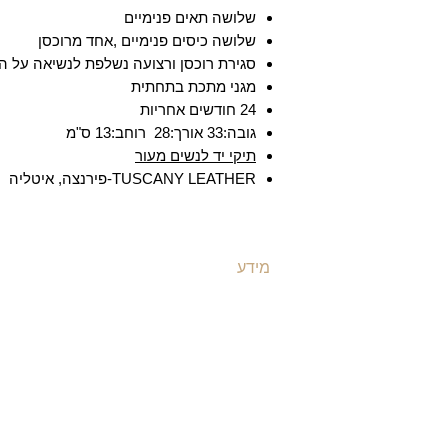
שלושה תאים פנימיים
שלושה כיסים פנימיים ,אחד מרוכסן
סגירת רוכסן ורצועה נשלפת לנשיאה על ה
מגני מתכת בתחתית
24 חודשים אחריות
גובה:33 אורך:28 רוחב:13 ס"מ
תיקי יד לנשים מעור
TUSCANY LEATHER-פירנצה, איטליה
מידע
ת
משלוחים ואספקה
ת
​שאלות ותשובות
ת
תקנון האתר
ת
מדיניות קוקיז
ת
מדיניות פרטיות