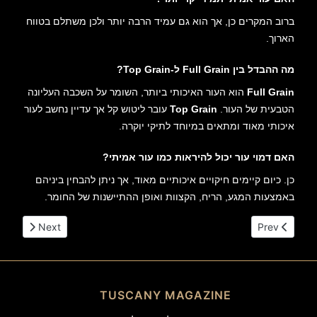
ברוב המקרים כן, אך הוא גם עמיד הרבה יותר ולכן משתלם בטווח
הארוך.
מה ההבדל בין Full Grain ל-Top Grain?
Full Grain
הוא העור האיכותי ביותר, השומר על השכבה העליונה
הטבעית של העור.
Top Grain
עובר ליטוש קל אך עדיין נחשב לעור
איכותי מאוד ומתאים במיוחד לתיקי יוקרה.
האם דמוי עור יכול להיראות כמו עור אמיתי?
כן. כיום קיימים חיקויים איכותיים מאוד, אך ניתן להבחין ביניהם
באמצעות המגע, הריח, הקצוות ואופן ההתיישנות של החומר.
Previous article: מה ההבדל בין עור PU ועור אמיתי?
Next article: עבודת עור | האמנות שמאחורי תיקי עור איכותיים
Next
Prev
TUSCANY MAGAZINE