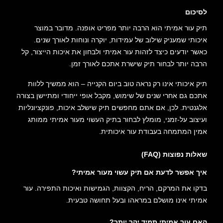
לסיכום
תיק עור אמיתי הוא הרבה יותר מפריט אופנה. מדובר במוצר
איכותי שמעניק שילוב של עמידות, יוקרה ונוחות לאורך שנים.
כאשר יודעים כיצד לזהות עור אמיתי ולבחון את איכות הייצור, קל
הרבה יותר לבחור תיק שישרת אתכם לאורך זמן.
תיק איכותי אינו רק נראה טוב ביום הקנייה – הוא ממשיך ללוות
אתכם גם אחרי שנים של שימוש, מקבל אופי ייחודי ומתיישן בצורה
אלגנטית. לכן, אם אתם מחפשים תיק שישלב איכות, פונקציונליות
ועיצוב על-זמני, מומלץ לבחור בתיק העשוי מעור אמיתי ממותג
אמין המתמחה בעבודת עור איכותית.
שאלות נפוצות (FAQ)
איך אפשר לדעת אם תיק עשוי מעור אמיתי?
בדקו את המרקם, הריח, הקצוות, הגמישות ואיכות התפירה. עור
אמיתי אינו מושלם במראהו ובעל תחושה טבעית.
האם עור אמיתי תמיד יקר יותר?