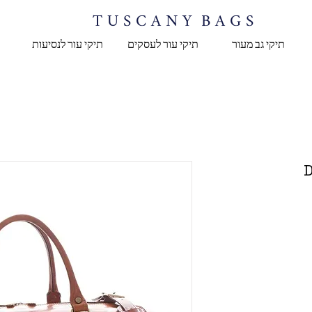
T U S C A N Y B A G S
תיקי גב מעור
תיקי עור לעסקים
תיקי עור לנסיעות