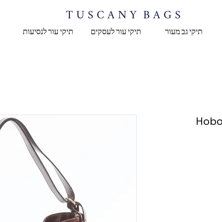
T U S C A N Y B A G S
תיקי גב מעור
תיקי עור לעסקים
תיקי עור לנסיעות