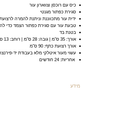
כיס עם רוכסן וצווארון עור
סגירת כפתור מגנטי
ידית עור מתכווננת וניתנת להמרה לרצועת
טבעת עור עם סגירת כפתור הצמד כדי להח
בטנת בד
אורך: 35 ס"מ | גובה: 28 ס"מ | רוחב: 13 ס"מ |
אורך רצועת כתף: 90 ס"מ
עשוי מעור איטלקי מלא בעבודת יד-פירנצה
אחריות: 24 חודשים
מידע
ת
משלוחים ואספקה
ת
​שאלות ותשובות
ת
תקנון האתר
ת
מדיניות קוקיז