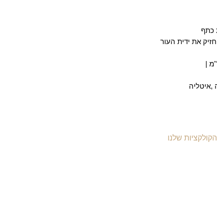
 כתף
זיק את ידית העור
 ,איטליה
הקולקציות שלנו
יקי עור לנשים
יקי עור לגברים
יקי גב מעור
יקי עסקים ומסמכים