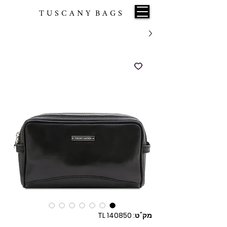
T U S C A N Y B A G S
מק"ט: TL 140850