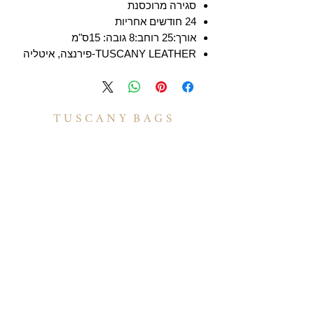
סגירה מרוכסנת
24 חודשים אחריות
אורך:25 רוחב:8 גובה: 15ס"מ
TUSCANY LEATHER-פירנצה, איטליה
T U S C A N Y B A G S
אודות
הסיפור שלנו
בואו לעבוד איתנו
לקוחות מספרים
יצירת קשר
TUSCANY MAGAZINE
קצת על עור
הקולקציות שלנו
מידע
תיקי עור לנשים
משלוחים ואספקה