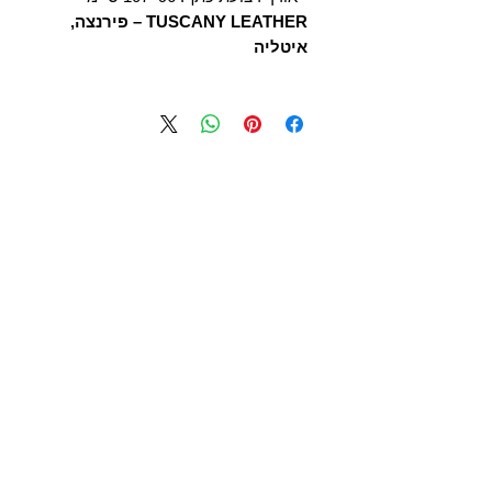
TUSCANY LEATHER – פירנצה,
איטליה
T U S C A N Y B A G S
אודות
הסיפור שלנו
בואו לעבוד איתנו
לקוחות מספרים
יצירת קשר
TUSCANY MAGAZINE
קצת על עור
הקולקציות שלנו
מידע
תיקי עור לנשים
משלוחים ואספקה