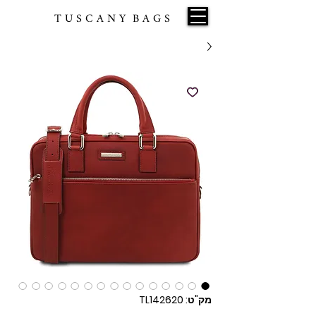
T U S C A N Y B A G S
מק"ט: TL142620