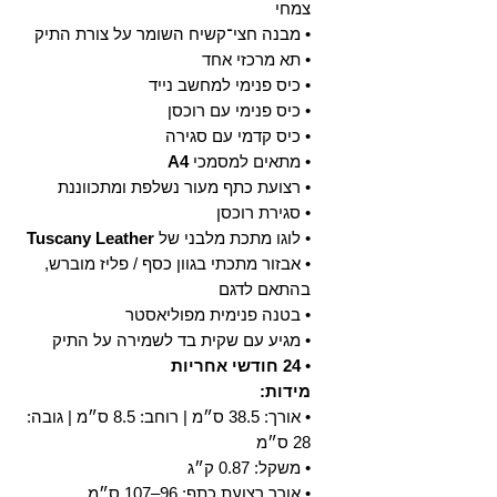
צמחי
• מבנה חצי־קשיח השומר על צורת התיק
• תא מרכזי אחד
• כיס פנימי למחשב נייד
• כיס פנימי עם רוכסן
• כיס קדמי עם סגירה
• מתאים למסמכי
A4
• רצועת כתף מעור נשלפת ומתכווננת
• סגירת רוכסן
• לוגו מתכת מלבני של
Tuscany Leather
• אבזור מתכתי בגוון כסף / פליז מוברש,
בהתאם לדגם
• בטנה פנימית מפוליאסטר
• מגיע עם שקית בד לשמירה על התיק
•
24 חודשי אחריות
מידות:
• אורך: 38.5 ס״מ | רוחב: 8.5 ס״מ | גובה:
28 ס״מ
• משקל: 0.87 ק״ג
• אורך רצועת כתף: 96–107 ס״מ