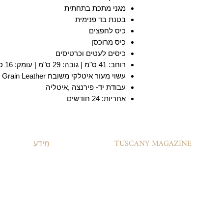
מגני מתכת בתחתית
בטנת בד פנימית
כיס לחפצים
כיס מרוכסן
כיסים לעטים וכרטיסים
רוחב: 41 ס"מ | גובה: 29 ס"מ | עומק: 16 ס"מ
עשוי מעור איטלקי משובח Full Grain Leather
עבודת יד- פירנצה ,איטליה
אחריות: 24 חודשים
TUSCANY MAGAZINE
מידע
קצת על עור
משלוחים ואספקה
​שאלות ותשובות
תקנון האתר
מדיניות קוקיז