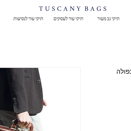
T U S C A N Y B A G S
תיקי גב מעור
תיקי עור לעסקים
תיקי עור לנסיעות
פולה