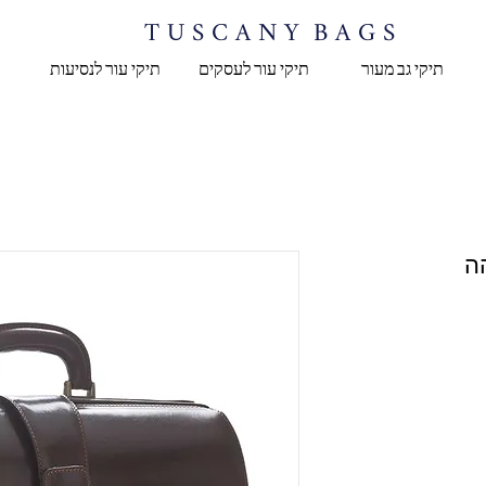
T U S C A N Y B A G S
תיקי גב מעור
תיקי עור לעסקים
תיקי עור לנסיעות
ה