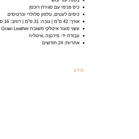
כיס פנימי עם סגירת רוכסן
כיסים לעטים, טלפון סלולרי וכרטיסים
אורך: 42 ס"מ | גובה: 31 ס"מ | רוחב: 16 ס"מ
עשוי מעור איטלקי משובח Full Grain Leather
עבודת יד- פירנצה ,איטליה
אחריות: 24 חודשים
מידע
ת
משלוחים ואספקה
ת
​שאלות ותשובות
ת
תקנון האתר
ת
מדיניות קוקיז
ו
מדיניות פרטיות
ת
הצהרת נגישות