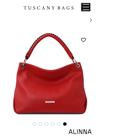
T U S C A N Y B A G S
ALINNA