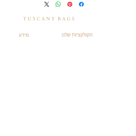
T U S C A N Y B A G S
הקולקציות שלנו
מידע
תיקי עור לנשים
משלוחים ואספקה
תיקי עור לגברים
​שאלות ותשובות
תיקי גב מעור
תקנון האתר
תיקי עסקים ומסמכים
מדיניות קוקיז
תיקי עור למחשב
מדיניות פרטיות
תיקי נסיעות מעור
הצהרת נגישות
TUSCANY MAGAZINE
קצת על עור
אודות
הסיפור שלנו
בואו לעבוד איתנו
לקוחות מספרים