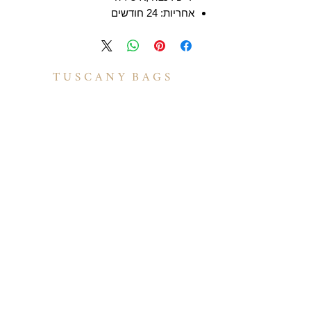
אחריות: 24 חודשים
T U S C A N Y B A G S
אודות
הסיפור שלנו
בואו לעבוד איתנו
לקוחות מספרים
יצירת קשר
TUSCANY MAGAZINE
קצת על עור
הקולקציות שלנו
מידע
תיקי עור לנשים
משלוחים ואספקה
תיקי עור לגברים
​שאלות ותשובות
תיקי גב מעור
תקנון האתר
תיקי עסקים ומסמכים
מדיניות קוקיז