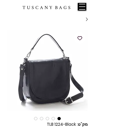
T U S C A N Y B A G S
מק"ט: TLB 1224-Black