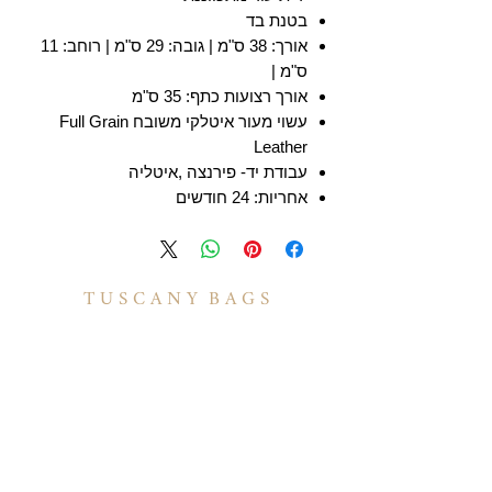
בטנת בד
אורך: 38 ס"מ | גובה: 29 ס"מ | רוחב: 11
ס"מ |
אורך רצועות כתף: 35 ס"מ
עשוי מעור איטלקי משובח Full Grain
Leather
עבודת יד- פירנצה ,איטליה
אחריות: 24 חודשים
T U S C A N Y B A G S
אודות
הסיפור שלנו
בואו לעבוד איתנו
לקוחות מספרים
יצירת קשר
TUSCANY MAGAZINE