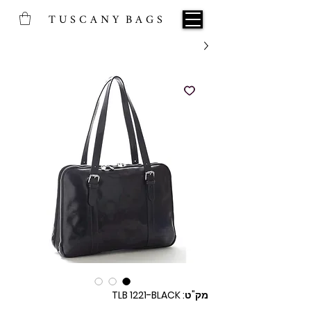
T U S C A N Y B A G S
מק"ט: TLB 1221-BLACK