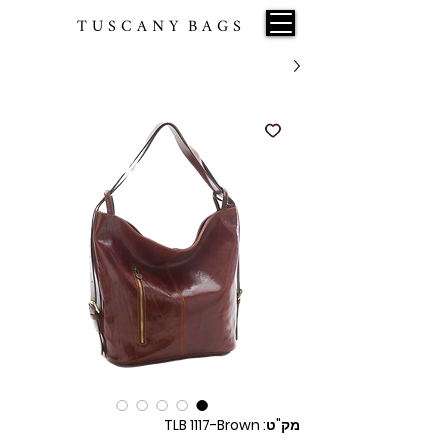
T U S C A N Y B A G S
מק"ט: TLB 1117-Brown