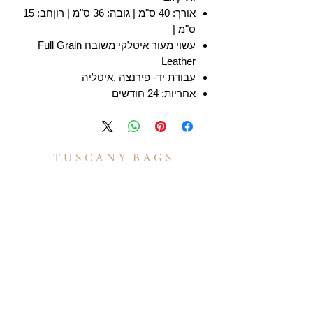
אורך: 40 ס"מ | גובה: 36 ס"מ | רוןחב: 15
ס"מ |
עשוי מעור איטלקי משובח Full Grain
Leather
עבודת יד- פירנצה ,איטליה
אחריות: 24 חודשים
T U S C A N Y B A G S
אודות
הסיפור שלנו
בואו לעבוד איתנו
לקוחות מספרים
יצירת קשר
TUSCANY MAGAZINE
קצת על עור