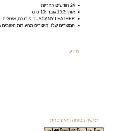
24 חודשים אחריות
אורך:19.3 גובה :10 ס"מ
TUSCANY LEATHER-פירנצה, איטליה
המוצרים שלנו מיוצרים מהעורות הטובים ב
מידע
ת
משלוחים ואספקה
ת
​שאלות ותשובות
ת
תקנון האתר
ת
מדיניות קוקיז
ת
מדיניות פרטיות
ת
הצהרת נגישות
רכישה בטוחה ומאובטחת