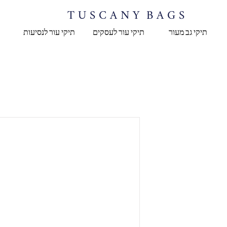
T U S C A N Y B A G S
תיקי גב מעור
תיקי עור לעסקים
תיקי עור לנסיעות