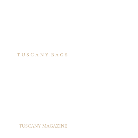
T U S C A N Y B A G S
אודות
הסיפור שלנו
בואו לעבוד איתנו
לקוחות מספרים
יצירת קשר
TUSCANY MAGAZINE
קצת על עור