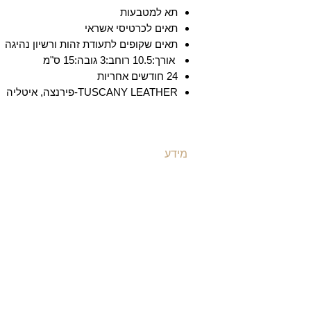
תא למטבעות
תאים לכרטיסי אשראי
תאים שקופים לתעודת זהות ורשיון נהיגה
אורך:10.5 רוחב:3 גובה:15 ס"מ
24 חודשים אחריות
TUSCANY LEATHER-פירנצה, איטליה
מידע
ת
משלוחים ואספקה
ת
​שאלות ותשובות
ת
תקנון האתר
ת
מדיניות קוקיז
ו
מדיניות פרטיות
ת
הצהרת נגישות
ת