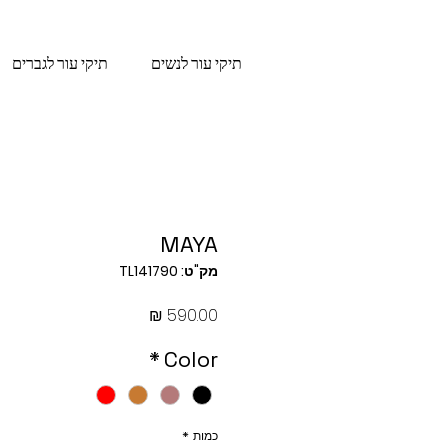
תיקי עור לנשים
תיקי עור לגברים
MAYA
מק"ט: TL141790
מחיר
*
Color
כמות
*