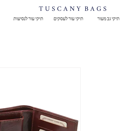
T U S C A N Y B A G S
תיקי גב מעור
תיקי עור לעסקים
תיקי עור לנסיעות