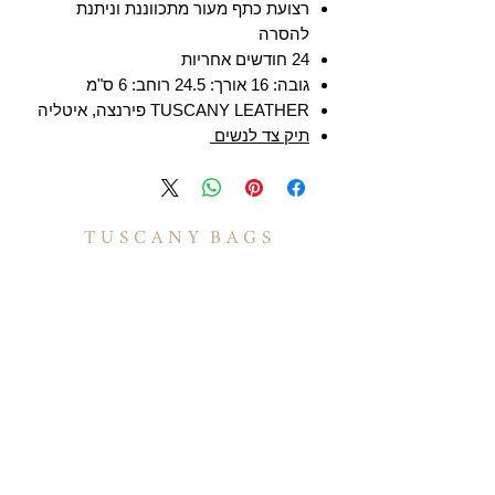
רצועת כתף מעור מתכווננת וניתנת
להסרה
24 חודשים אחריות
גובה: 16 אורך: 24.5 רוחב: 6 ס"מ
TUSCANY LEATHER פירנצה, איטליה
תיק צד לנשים
T U S C A N Y B A G S
אודות
הסיפור שלנו
בואו לעבוד איתנו
לקוחות מספרים
יצירת קשר
TUSCANY MAGAZINE
קצת על עור