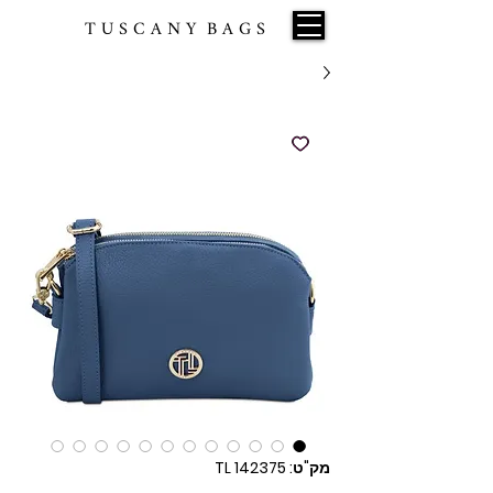
T U S C A N Y B A G S
מק"ט: TL 142375