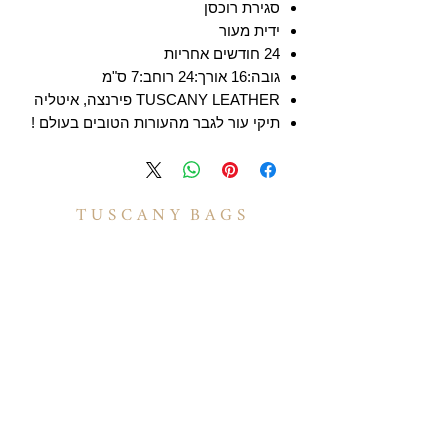
סגירת רוכסן
ידית מעור
24 חודשים אחריות
גובה:16 אורך:24 רוחב:7 ס"מ
TUSCANY LEATHER פירנצה, איטליה
תיקי עור לגבר מהעורות הטובים בעולם !
T U S C A N Y B A G S
אודות
הסיפור שלנו
בואו לעבוד איתנו
לקוחות מספרים
יצירת קשר
TUSCANY MAGAZINE
קצת על עור