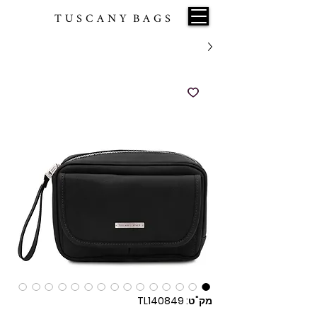
T U S C A N Y B A G S
מק"ט: TL140849