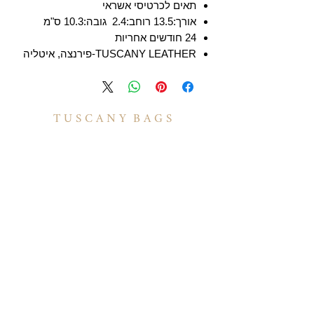
תאים לכרטיסי אשראי
אורך:13.5 רוחב:2.4 גובה:10.3 ס"מ
24 חודשים אחריות
TUSCANY LEATHER-פירנצה, איטליה
T U S C A N Y B A G S
אודות
הסיפור שלנו
בואו לעבוד איתנו
לקוחות מספרים
יצירת קשר
TUSCANY MAGAZINE
קצת על עור
הקולקציות שלנו
מידע
תיקי עור לנשים
משלוחים ואספקה