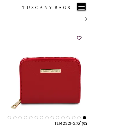
T U S C A N Y B A G S
מק"ט: TL142321-2